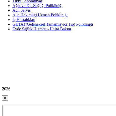
Tıbbi Laboratuvar
Ağız ve Diş Sağlığı Polikilniği
Acil Servis
Aile Hekimliği Uzman Polikliniği
İç Hastalıkları
GETAT(Geleneksel Tamamlayıcı Tıp) Polikliniği
Evde Sağlık Hizmeti - Hasta Bakım
2026
×