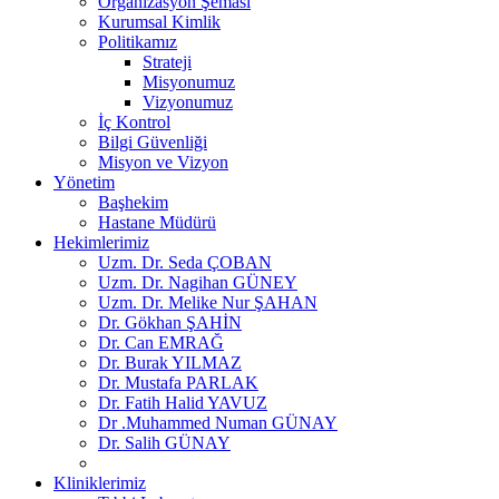
Organizasyon Şeması
Kurumsal Kimlik
Politikamız
Strateji
Misyonumuz
Vizyonumuz
İç Kontrol
Bilgi Güvenliği
Misyon ve Vizyon
Yönetim
Başhekim
Hastane Müdürü
Hekimlerimiz
Uzm. Dr. Seda ÇOBAN
Uzm. Dr. Nagihan GÜNEY
Uzm. Dr. Melike Nur ŞAHAN
Dr. Gökhan ŞAHİN
Dr. Can EMRAĞ
Dr. Burak YILMAZ
Dr. Mustafa PARLAK
Dr. Fatih Halid YAVUZ
Dr .Muhammed Numan GÜNAY
Dr. Salih GÜNAY
Kliniklerimiz