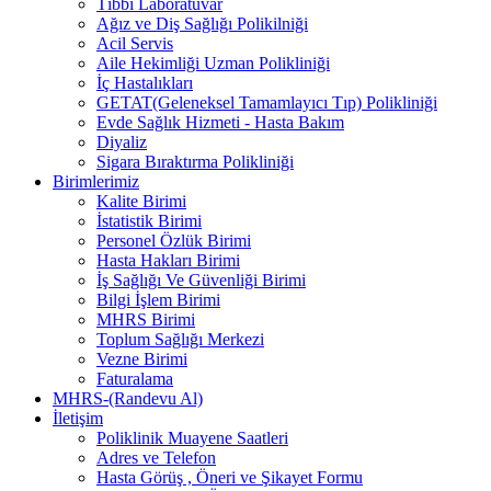
Tıbbi Laboratuvar
Ağız ve Diş Sağlığı Polikilniği
Acil Servis
Aile Hekimliği Uzman Polikliniği
İç Hastalıkları
GETAT(Geleneksel Tamamlayıcı Tıp) Polikliniği
Evde Sağlık Hizmeti - Hasta Bakım
Diyaliz
Sigara Bıraktırma Polikliniği
Birimlerimiz
Kalite Birimi
İstatistik Birimi
Personel Özlük Birimi
Hasta Hakları Birimi
İş Sağlığı Ve Güvenliği Birimi
Bilgi İşlem Birimi
MHRS Birimi
Toplum Sağlığı Merkezi
Vezne Birimi
Faturalama
MHRS-(Randevu Al)
İletişim
Poliklinik Muayene Saatleri
Adres ve Telefon
Hasta Görüş , Öneri ve Şikayet Formu