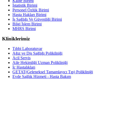
Kalite Birimi
İstatistik Birimi
Personel Özlük Birimi
Hasta Hakları Birimi
İş Sağlığı Ve Güvenliği Birimi
Bilgi İşlem Birimi
MHRS Birimi
Kliniklerimiz
Tıbbi Laboratuvar
Ağız ve Diş Sağlığı Polikilniği
Acil Servis
Aile Hekimliği Uzman Polikliniği
İç Hastalıkları
GETAT(Geleneksel Tamamlayıcı Tıp) Polikliniği
Evde Sağlık Hizmeti - Hasta Bakım