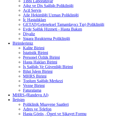
Tıbbi Laboratuvar
Ağız ve Diş Sağlığı Polikilniği
Acil Servis
Aile Hekimliği Uzman Polikliniği
İç Hastalıkları
GETAT(Geleneksel Tamamlayıcı Tıp) Polikliniği
Evde Sağlık Hizmeti - Hasta Bakım
Diyaliz
Sigara Bıraktırma Polikliniği
Birimlerimiz
Kalite Birimi
İstatistik Birimi
Personel Özlük Birimi
Hasta Hakları Birimi
İş Sağlığı Ve Güvenliği Birimi
Bilgi İşlem Birimi
MHRS Birimi
Toplum Sağlığı Merkezi
Vezne Birimi
Faturalama
MHRS-(Randevu Al)
İletişim
Poliklinik Muayene Saatleri
Adres ve Telefon
Hasta Görüş , Öneri ve Şikayet Formu