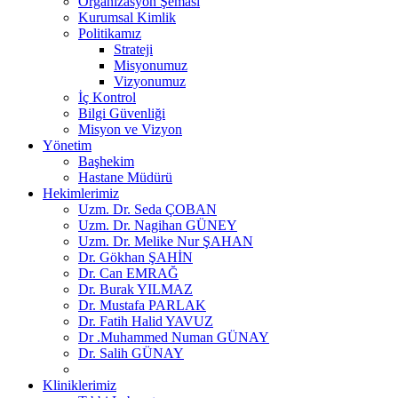
Organizasyon Şeması
Kurumsal Kimlik
Politikamız
Strateji
Misyonumuz
Vizyonumuz
İç Kontrol
Bilgi Güvenliği
Misyon ve Vizyon
Yönetim
Başhekim
Hastane Müdürü
Hekimlerimiz
Uzm. Dr. Seda ÇOBAN
Uzm. Dr. Nagihan GÜNEY
Uzm. Dr. Melike Nur ŞAHAN
Dr. Gökhan ŞAHİN
Dr. Can EMRAĞ
Dr. Burak YILMAZ
Dr. Mustafa PARLAK
Dr. Fatih Halid YAVUZ
Dr .Muhammed Numan GÜNAY
Dr. Salih GÜNAY
Kliniklerimiz