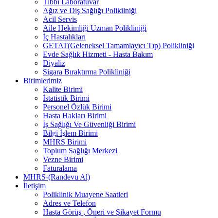
Tıbbi Laboratuvar
Ağız ve Diş Sağlığı Polikilniği
Acil Servis
Aile Hekimliği Uzman Polikliniği
İç Hastalıkları
GETAT(Geleneksel Tamamlayıcı Tıp) Polikliniği
Evde Sağlık Hizmeti - Hasta Bakım
Diyaliz
Sigara Bıraktırma Polikliniği
Birimlerimiz
Kalite Birimi
İstatistik Birimi
Personel Özlük Birimi
Hasta Hakları Birimi
İş Sağlığı Ve Güvenliği Birimi
Bilgi İşlem Birimi
MHRS Birimi
Toplum Sağlığı Merkezi
Vezne Birimi
Faturalama
MHRS-(Randevu Al)
İletişim
Poliklinik Muayene Saatleri
Adres ve Telefon
Hasta Görüş , Öneri ve Şikayet Formu