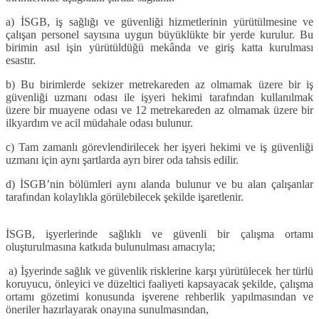
a)
İSGB, iş sağlığı ve güvenliği hizmetlerinin yürütülmesine ve
çalışan personel sayısına uygun büyüklükte bir yerde kurulur. Bu
birimin asıl işin yürütüldüğü mekânda ve giriş katta kurulması
esastır.
b)
Bu birimlerde sekizer metrekareden az olmamak üzere bir iş
güvenliği uzmanı odası ile işyeri hekimi tarafından kullanılmak
üzere bir muayene odası ve 12 metrekareden az olmamak üzere bir
ilkyardım ve acil müdahale odası bulunur.
c)
Tam zamanlı görevlendirilecek her işyeri hekimi ve iş güvenliği
uzmanı için aynı şartlarda ayrı birer oda tahsis edilir.
d)
İSGB’nin bölümleri aynı alanda bulunur ve bu alan çalışanlar
tarafından kolaylıkla görülebilecek şekilde işaretlenir.
İSGB, işyerlerinde sağlıklı ve güvenli bir çalışma ortamı
oluşturulmasına katkıda bulunulması amacıyla;
a)
İşyerinde sağlık ve güvenlik risklerine karşı yürütülecek her türlü
koruyucu, önleyici ve düzeltici faaliyeti kapsayacak şekilde, çalışma
ortamı gözetimi konusunda işverene rehberlik yapılmasından ve
öneriler hazırlayarak onayına sunulmasından,