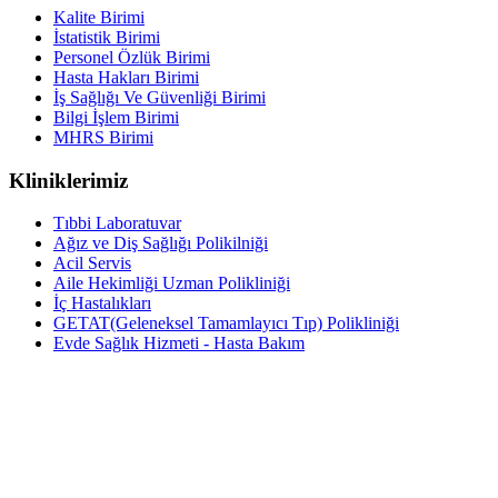
Kalite Birimi
İstatistik Birimi
Personel Özlük Birimi
Hasta Hakları Birimi
İş Sağlığı Ve Güvenliği Birimi
Bilgi İşlem Birimi
MHRS Birimi
Kliniklerimiz
Tıbbi Laboratuvar
Ağız ve Diş Sağlığı Polikilniği
Acil Servis
Aile Hekimliği Uzman Polikliniği
İç Hastalıkları
GETAT(Geleneksel Tamamlayıcı Tıp) Polikliniği
Evde Sağlık Hizmeti - Hasta Bakım