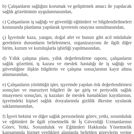
b)
Çalışanların sağlığını korumak ve geliştirmek amacı ile yapılacak
sağlık gözetiminin uygulanmasından,
c)
Çalışanların iş sağlığı ve güvenliği eğitimleri ve bilgilendirilmeleri
konusunda planlama yapılarak işverenin onayına sunulmasından,
ç)
İşyerinde kaza, yangın, doğal afet ve bunun gibi acil müdahale
gerektiren durumların belirlenmesi, organizasyonu ile ilgili diğer
birim, kurum ve kuruluşlarla işbirliği yapılmasından,
d)
Yıllık çalışma planı, yıllık değerlendirme raporu, çalışanların
sağlık gözetimi, iş kazası ve meslek hastalığı ile iş sağlığı ve
güvenliğine ilişkin bilgilerin ve çalışma sonuçlarının kayıt altına
alınmasından,
e)
Çalışanların yürüttüğü işler, işyerinde yapılan risk değerlendirmesi
sonuçları ve maruziyet bilgileri ile işe giriş ve periyodik sağlık
muayenesi sonuçları, iş kazaları ile meslek hastalıkları kayıtlarının,
işyerindeki kişisel sağlık dosyalarında gizlilik ilkesine uyularak
saklanmasından,
f)
İşyeri hekimi ve diğer sağlık personelinin görev, yetki, sorumluluk
ve eğitimleri ile ilgili yönetmelik ile İş Güvenliği Uzmanlarının
Görev, Yetki, Sorumluluk ve Eğitimleri Hakkında Yönetmelik
kapsamında hizmet verdikleri alanlarda belirtilen görevlerin yerine