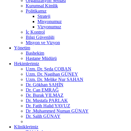
Organizasyon Şeması
Kurumsal Kimlik
Politikamız
Strateji
Misyonumuz
Vizyonumuz
İç Kontrol
Bilgi Güvenliği
Misyon ve Vizyon
Yönetim
Başhekim
Hastane Müdürü
Hekimlerimiz
Uzm. Dr. Seda ÇOBAN
Uzm. Dr. Nagihan GÜNEY
Uzm. Dr. Melike Nur ŞAHAN
Dr. Gökhan ŞAHİN
Dr. Can EMRAĞ
Dr. Burak YILMAZ
Dr. Mustafa PARLAK
Dr. Fatih Halid YAVUZ
Dr .Muhammed Numan GÜNAY
Dr. Salih GÜNAY
Kliniklerimiz